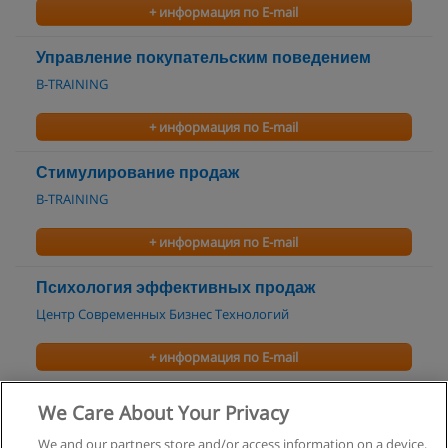
+ информация по E-mail
Управление покупательским поведением
B-TRAINING
+ информация по E-mail
Стимулирование продаж
B-TRAINING
+ информация по E-mail
Психология эффективных продаж
Центр Современных Бизнес Технологий
+ информация по E-mail
Активные продажи
We Care About Your Privacy
Центр бизнес-образования НИСЭТ
We and our partners store and/or access information on a device,