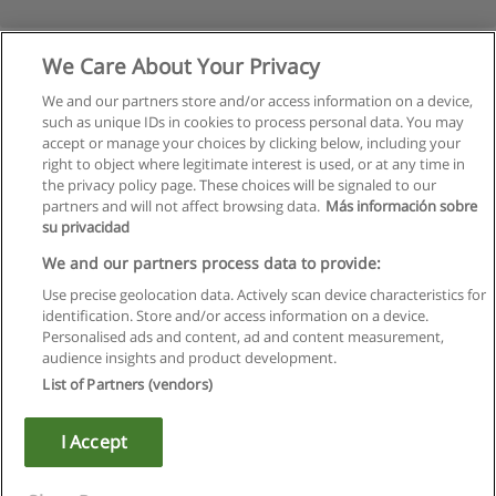
We Care About Your Privacy
We and our partners store and/or access information on a device,
such as unique IDs in cookies to process personal data. You may
accept or manage your choices by clicking below, including your
right to object where legitimate interest is used, or at any time in
the privacy policy page. These choices will be signaled to our
partners and will not affect browsing data.
Más información sobre
su privacidad
Правила пользования
We and our partners process data to provide:
Use precise geolocation data. Actively scan device characteristics for
Конфиденциальность информации
identification. Store and/or access information on a device.
Personalised ads and content, ad and content measurement,
Напишите Educaedu
audience insights and product development.
List of Partners (vendors)
Copyright © Educaedu Business S.L. - CIF : B-95610580: -
www.educaedu.ru
I Accept