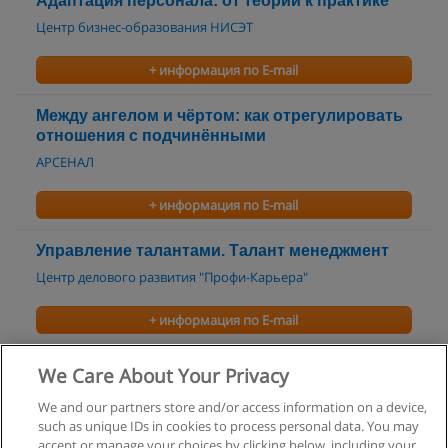
Адаптация персонала: от теории к практике
Центр бизнес-образования НИСЭТ
+ информация по E-mail
Между ангелом и чёртом: как отрегулировать
отношения с подчинёнными
АРСЕНАЛ
+ информация по E-mail
Управление талантами. Талант менеджмент
Центр делового развития "Профи-Карьера"
+ информация по E-mail
Адаптация и интеграция новых сотрудников
We Care About Your Privacy
Центр делового развития "Профи-Карьера"
We and our partners store and/or access information on a device,
such as unique IDs in cookies to process personal data. You may
+ информация по E-mail
accept or manage your choices by clicking below, including your