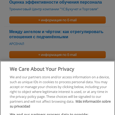
Оценка эффективности обучения персонала
Тренинговый Центр компании "1С:Бухучет и Торговля"
+ информация по E-mail
Между ангелом и чёртом: как отрегулировать
отношения с подчинёнными
АРСЕНАЛ
+ информация по E-mail
Управление талантами. Талант менеджмент
We Care About Your Privacy
Центр делового развития "Профи-Карьера"
We and our partners store and/or access information on a device,
such as unique IDs in cookies to process personal data. You may
+ информация по E-mail
accept or manage your choices by clicking below, including your
right to object where legitimate interest is used, or at any time in
the privacy policy page. These choices will be signaled to our
partners and will not affect browsing data.
Más información sobre
su privacidad
Правила пользования
We and our partners process data to provide: