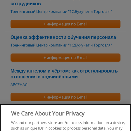
сотрудников
Тренинговый Центр компании "1С:Бухучет и Торговля"
+ информация по E-mail
Оценка эффективности обучения персонала
Тренинговый Центр компании "1С:Бухучет и Торговля"
+ информация по E-mail
Между ангелом и чёртом: как отрегулировать
отношения с подчинёнными
АРСЕНАЛ
+ информация по E-mail
Управление талантами. Талант менеджмент
We Care About Your Privacy
Центр делового развития "Профи-Карьера"
We and our partners store and/or access information on a device,
such as unique IDs in cookies to process personal data. You may
+ информация по E-mail