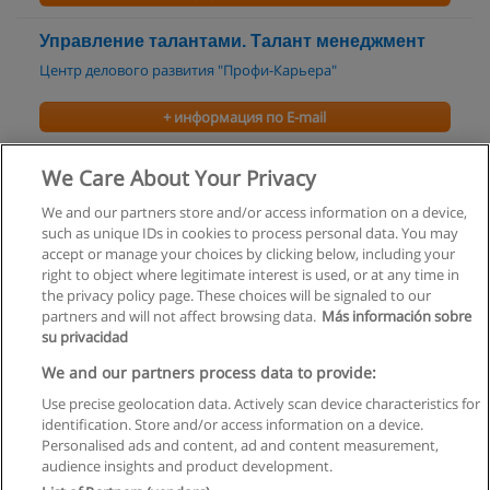
Управление талантами. Талант менеджмент
Центр делового развития "Профи-Карьера"
+ информация по E-mail
Адаптация и интеграция новых сотрудников
We Care About Your Privacy
Центр делового развития "Профи-Карьера"
We and our partners store and/or access information on a device,
such as unique IDs in cookies to process personal data. You may
+ информация по E-mail
accept or manage your choices by clicking below, including your
right to object where legitimate interest is used, or at any time in
the privacy policy page. These choices will be signaled to our
partners and will not affect browsing data.
Más información sobre
su privacidad
Правила пользования
We and our partners process data to provide:
Use precise geolocation data. Actively scan device characteristics for
Конфиденциальность информации
identification. Store and/or access information on a device.
Personalised ads and content, ad and content measurement,
Напишите Educaedu
audience insights and product development.