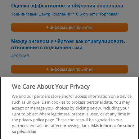
Оценка эффективности обучения персонала
Тренинговый Центр компании "1С:Бухучет и Торговля"
+ информация по E-mail
Между ангелом и чёртом: как отрегулировать
отношения с подчинёнными
АРСЕНАЛ
+ информация по E-mail
Управление талантами. Талант менеджмент
We Care About Your Privacy
Центр делового развития "Профи-Карьера"
We and our partners store and/or access information on a device,
such as unique IDs in cookies to process personal data. You may
+ информация по E-mail
accept or manage your choices by clicking below, including your
right to object where legitimate interest is used, or at any time in
the privacy policy page. These choices will be signaled to our
partners and will not affect browsing data.
Más información sobre
su privacidad