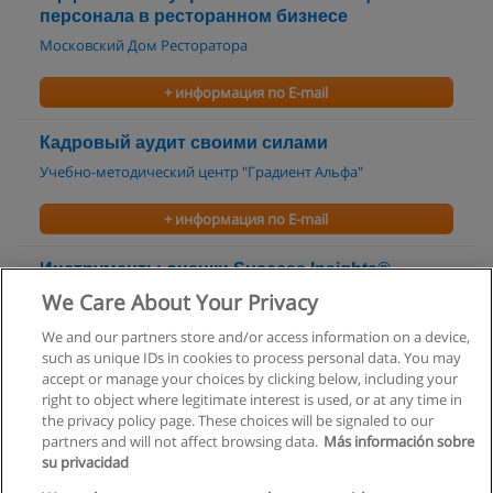
персонала в ресторанном бизнесе
Московский Дом Ресторатора
+ информация по E-mail
Кадровый аудит своими силами
Учебно-методический центр "Градиент Альфа"
+ информация по E-mail
Инструменты оценки Success Insights®.
Теория и практика
We Care About Your Privacy
TriMetrix® Solutions / Диалог Менеджмент Консалтинг
We and our partners store and/or access information on a device,
such as unique IDs in cookies to process personal data. You may
+ информация по E-mail
accept or manage your choices by clicking below, including your
right to object where legitimate interest is used, or at any time in
the privacy policy page. These choices will be signaled to our
partners and will not affect browsing data.
Más información sobre
su privacidad