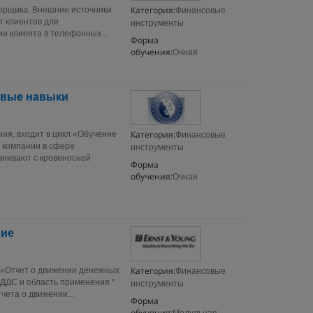
Категория:
ворщика. Внешние источники
Финансовые
т клиентов для
инструменты
и клиента в телефонных...
Форма
обучения:
Очная
евые навыки
Категория:
ия, входит в цикл «Обучение
Финансовые
я компании в сфере
инструменты
внивают с кровеносной
Форма
обучения:
Очная
ние
Категория:
 «Отчет о движении денежных
Финансовые
ДДС и область применения *
инструменты
чета о движении...
Форма
обучения: