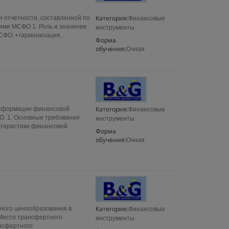
Категория:
 отчетности, составленной по
Финансовые
иями МСФО 1. Роль и значение
инструменты
ФО; • гармонизация...
Форма
обучения:
Очная
Категория:
нсформации финансовой
Финансовые
О. 1. Основные требования
инструменты
ктеристики финансовой
Форма
обучения:
Очная
Категория:
ного ценообразования в
Финансовые
 Место трансфертного
инструменты
ансфертного