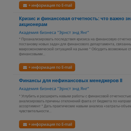
+ информация по E-mail
Кризис и финансовая отчетность: что важно з
акционерам
Академия бизнеса "Эрнст энд Янг"
* Проанализировать последствия кризиса на финансовую отчетно
постановку новых задач для финансового департамента, связанн
макроэкономической ситуацией на рынке * Обсудить возможные 
финансовыми...
+ информация по E-mail
Финансы для нефинансовых менеджеров II
Академия бизнеса "Эрнст энд Янг"
* Углубить и расширить навыки работы с финансовой отчетностью
анализировать причины отклонений факта от бюджета по направ
ассортимент * Дать практические навыки анализа «затраты-объе
чувствительности...
+ информация по E-mail