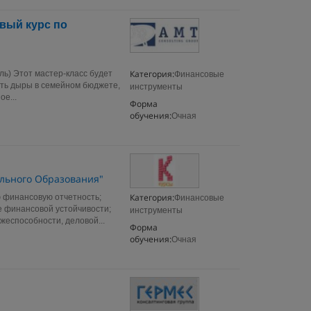
овый курс по
Категория:
ель) Этот мастер-класс будет
Финансовые
тать дыры в семейном бюджете,
инструменты
е...
Форма
обучения:
Очная
льного Образования"
Категория:
ю финансовую отчетность;
Финансовые
е финансовой устойчивости;
инструменты
жеспособности, деловой...
Форма
обучения:
Очная