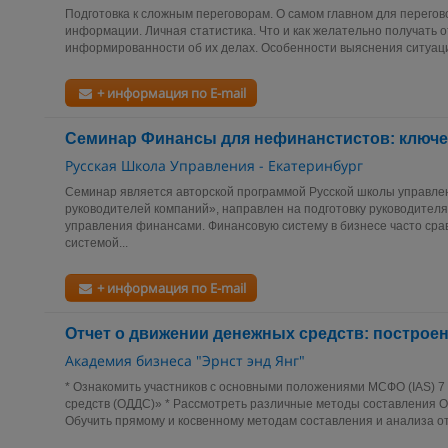
Подготовка к сложным переговорам. О самом главном для перего
информации. Личная статистика. Что и как желательно получать о
информированности об их делах. Особенности выяснения ситуаци
+ информация по E-mail
Семинар Финансы для нефинанстистов: ключ
Русская Школа Управления - Екатеринбург
Семинар является авторской программой Русской школы управлен
руководителей компаний», направлен на подготовку руководител
управления финансами. Финансовую систему в бизнесе часто сра
системой...
+ информация по E-mail
Отчет о движении денежных средств: построе
Академия бизнеса "Эрнст энд Янг"
* Ознакомить участников с основными положениями МСФО (IAS) 7
средств (ОДДС)» * Рассмотреть различные методы составления О
Обучить прямому и косвенному методам составления и анализа от