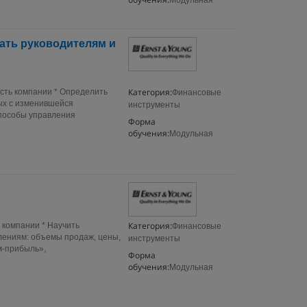
Модульная
нать руководителям и
Категория:
сть компании * Определить
Финансовые
ых с изменившейся
инструменты
способы управления
Форма
обучения:
Модульная
Категория:
 компании * Научить
Финансовые
лениям: объемы продаж, цены,
инструменты
м-прибыль»,
Форма
обучения:
Модульная