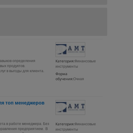
Категория:
навыков определения
Финансовые
вых продуктов.
инструменты
луг в выгоды для клиента.
Форма
обучения:
Очная
ля топ менеджеров
Категория:
ета в работе менеджера. Без
Финансовые
правления предприятием. В
инструменты