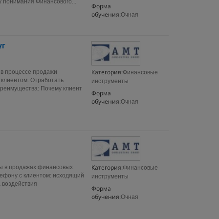
 понимания Финансового...
Форма
обучения:
Очная
уг
Категория:
 в процессе продажи
Финансовые
 клиентом. Отработать
инструменты
реимущества: Почему клиент
Форма
обучения:
Очная
Категория:
ы в продажах финансовых
Финансовые
лефону с клиентом: исходящий
инструменты
а воздействия
Форма
обучения:
Очная