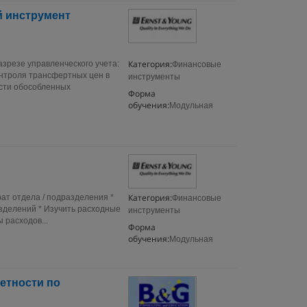
й инструмент
Категория:
зрезе управленческого учета:
Финансовые
онтроля трансфертных цен в
инструменты
сти обособленных
Форма
обучения:
Модульная
Категория:
ат отдела / подразделения *
Финансовые
зделений * Изучить расходные
инструменты
 расходов...
Форма
обучения:
Модульная
етности по