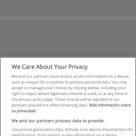
We Care About Your Privacy
We and our partners store and/or access information on a device,
such as unique IDs in cookies to process personal data. You may
accept or manage your choices by clicking below, including your
right to object where legitimate interest is used, or at any time in
the privacy policy page. These choices will be signaled to our
partners and will not affect browsing data.
Más información sobre
su privacidad
Правила пользования
We and our partners process data to provide:
Use precise geolocation data. Actively scan device characteristics for
Конфиденциальность информации
identification. Store and/or access information on a device.