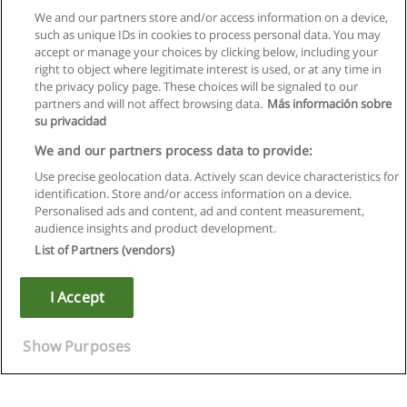
We and our partners store and/or access information on a device,
such as unique IDs in cookies to process personal data. You may
accept or manage your choices by clicking below, including your
right to object where legitimate interest is used, or at any time in
Следующая
the privacy policy page. These choices will be signaled to our
partners and will not affect browsing data.
Más información sobre
Страница
1
из
4
su privacidad
We and our partners process data to provide:
Use precise geolocation data. Actively scan device characteristics for
identification. Store and/or access information on a device.
Правила пользования
Personalised ads and content, ad and content measurement,
audience insights and product development.
Конфиденциальность информации
List of Partners (vendors)
Напишите Educaedu
I Accept
Copyright © Educaedu Business S.L. - CIF : B-95610580: -
www.educaedu.ru
Show Purposes