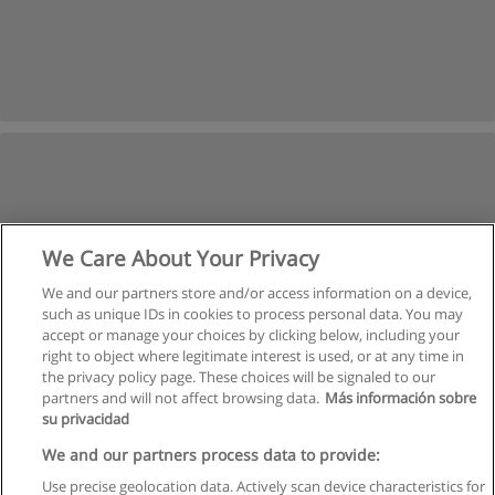
We Care About Your Privacy
We and our partners store and/or access information on a device,
such as unique IDs in cookies to process personal data. You may
Пред.
Следующая
accept or manage your choices by clicking below, including your
Страница
4
из
34
right to object where legitimate interest is used, or at any time in
the privacy policy page. These choices will be signaled to our
partners and will not affect browsing data.
Más información sobre
su privacidad
Правила пользования
We and our partners process data to provide:
Use precise geolocation data. Actively scan device characteristics for
Конфиденциальность информации